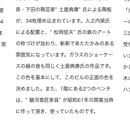
県・下田の陶芸家” 土屋典康” 氏による陶板
壁
「
が、34枚埋め込まれています。入之内瑛氏
4
ー
による配置と、” 松岡信夫” 氏の鉄のアート
ま
三
の枠づけが加わり、斬新であたたかみのある
と窓
受
雰囲気になっています。ガラスのショーケー
い
スの緑の壺も同じく土屋典康氏の作品です。
か
この色を基本にして、このビルの正面の色を
木
決めました。また、1階にある2つのベンチ
ハ
は、” 駿河意匠家具” が昭和61年の開業当時
に作って頂き、使っていたものです。