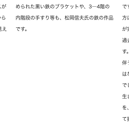
スが
められた黒い鉄のブラケットや、3―4階の
で
から
内階段の手すり等も、松岡信夫氏の鉄の作品
方
見え
です。
が
過
す
伴
は
で
生
を
て