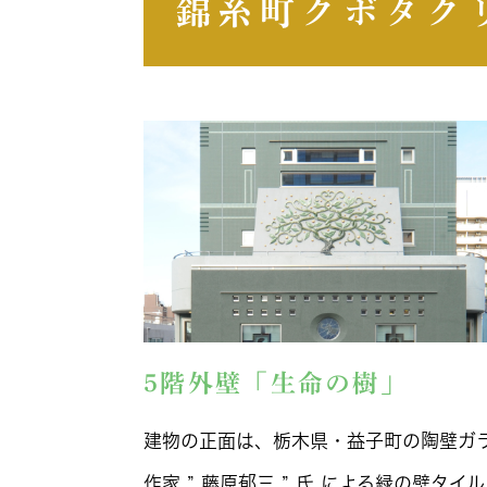
錦糸町クボタク
5階外壁「生命の樹」
建物の正面は、栃木県・益子町の陶壁ガ
作家
”
藤原郁三
”
氏 による緑の壁タイル