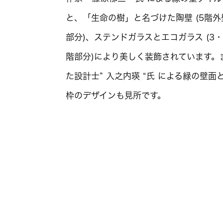
と、「生命の樹」と名づけた陶壁
(5
階外
部分
)
、ステンドガラスとエコガラス
(3
・
階部分
)
により美しく装飾されています。
た設計士
”
入之内瑛
“
氏 による緑の壁面
枠のデザインも見所です。