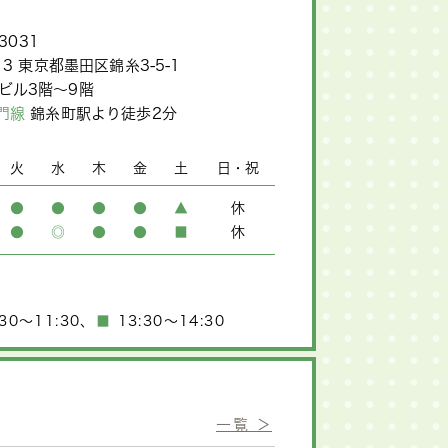
-3031
013 東京都墨田区錦糸3-5-1
ビル3階～9階
蔵門線
錦糸町駅より徒歩2分
火
水
木
金
土
日・祝
●
●
●
●
▲
休
●
◎
●
●
■
休
30～11:30
、
■
13:30～14:30
一覧 ＞