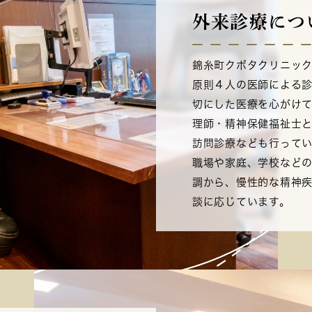
外来診療につ
錦糸町クボタクリニック
原則４人の医師による
切にした医療を心がけ
理師・精神保健福祉士
訪問診療なども行って
職場や家庭、学校など
調から、慢性的な精神
談に応じています。