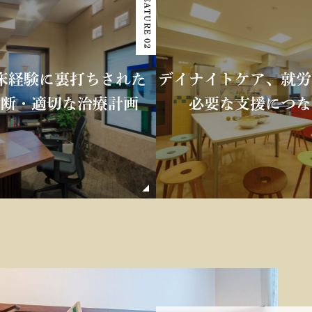
FEATURE 02
床経験に
裏打ちされた
デイナイトケア、
就労
診断・適切な
治療計画
必要な支援につな